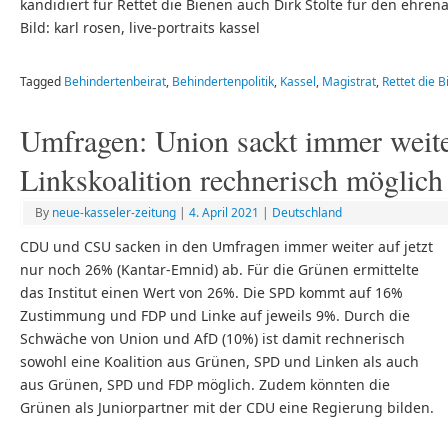
kandidiert für Rettet die Bienen auch Dirk Stolte für den ehren
Bild: karl rosen, live-portraits kassel
Tagged
Behindertenbeirat
,
Behindertenpolitik
,
Kassel
,
Magistrat
,
Rettet die 
Umfragen: Union sackt immer weit
Linkskoalition rechnerisch möglich
By
neue-kasseler-zeitung
|
4. April 2021
|
Deutschland
CDU und CSU sacken in den Umfragen immer weiter auf jetzt
nur noch 26% (Kantar-Emnid) ab. Für die Grünen ermittelte
das Institut einen Wert von 26%. Die SPD kommt auf 16%
Zustimmung und FDP und Linke auf jeweils 9%. Durch die
Schwäche von Union und AfD (10%) ist damit rechnerisch
sowohl eine Koalition aus Grünen, SPD und Linken als auch
aus Grünen, SPD und FDP möglich. Zudem könnten die
Grünen als Juniorpartner mit der CDU eine Regierung bilden.