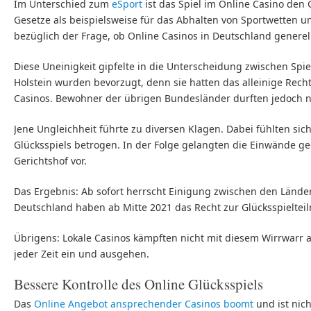
Im Unterschied zum
eSport
ist das Spiel im Online Casino den
Gesetze als beispielsweise für das Abhalten von Sportwetten 
bezüglich der Frage, ob Online Casinos in Deutschland generell 
Diese Uneinigkeit gipfelte in die Unterscheidung zwischen Spie
Holstein wurden bevorzugt, denn sie hatten das alleinige Rech
Casinos. Bewohner der übrigen Bundesländer durften jedoch n
Jene Ungleichheit führte zu diversen Klagen. Dabei fühlten sic
Glücksspiels betrogen. In der Folge gelangten die Einwände 
Gerichtshof vor.
Das Ergebnis: Ab sofort herrscht Einigung zwischen den Länder
Deutschland haben ab Mitte 2021 das Recht zur Glücksspieltei
Übrigens: Lokale Casinos kämpften nicht mit diesem Wirrwarr a
jeder Zeit ein und ausgehen.
Bessere Kontrolle des Online Glücksspiels
Das
Online Angebot ansprechender Casinos boomt
und ist nich