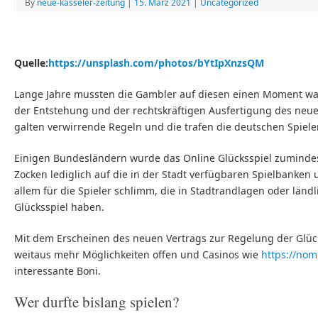
By
neue-kasseler-zeitung
|
15. März 2021
|
Uncategorized
Quelle:
https://unsplash.com/photos/bYtIpXnzsQM
Lange Jahre mussten die Gambler auf diesen einen Moment wart
der Entstehung und der rechtskräftigen Ausfertigung des neuen
galten verwirrende Regeln und die trafen die deutschen Spiel
Einigen Bundesländern wurde das Online Glücksspiel zumindest 
Zocken lediglich auf die in der Stadt verfügbaren Spielbanken
allem für die Spieler schlimm, die in Stadtrandlagen oder lä
Glücksspiel haben.
Mit dem Erscheinen des neuen Vertrags zur Regelung der Glüc
weitaus mehr Möglichkeiten offen und Casinos wie
https://nom
interessante Boni.
Wer durfte bislang spielen?