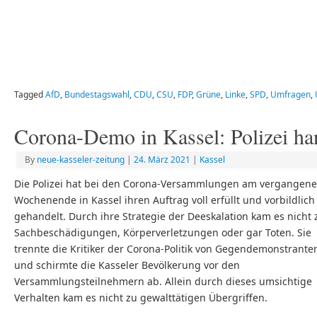
Tagged
AfD
,
Bundestagswahl
,
CDU
,
CSU
,
FDP
,
Grüne
,
Linke
,
SPD
,
Umfragen
,
Corona-Demo in Kassel: Polizei han
By
neue-kasseler-zeitung
|
24. März 2021
|
Kassel
Die Polizei hat bei den Corona-Versammlungen am vergangen
Wochenende in Kassel ihren Auftrag voll erfüllt und vorbildlich
gehandelt. Durch ihre Strategie der Deeskalation kam es nicht 
Sachbeschädigungen, Körperverletzungen oder gar Toten. Sie
trennte die Kritiker der Corona-Politik von Gegendemonstrante
und schirmte die Kasseler Bevölkerung vor den
Versammlungsteilnehmern ab. Allein durch dieses umsichtige
Verhalten kam es nicht zu gewalttätigen Übergriffen.