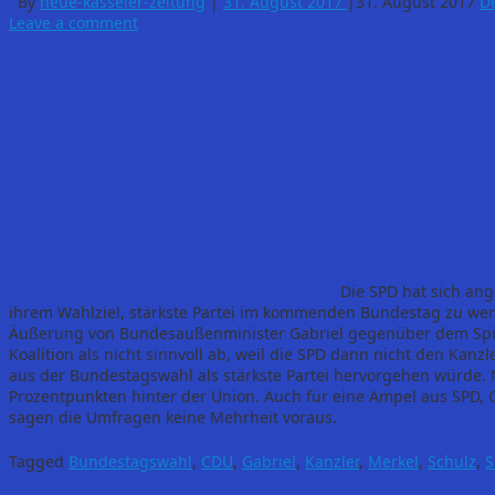
By
neue-kasseler-zeitung
|
31. August 2017
|
31. August 2017
D
Leave a comment
Die SPD hat sich ang
ihrem Wahlziel, stärkste Partei im kommenden Bundestag zu wer
Äußerung von Bundesaußenminister Gabriel gegenüber dem Spiege
Koalition als nicht sinnvoll ab, weil die SPD dann nicht den Kanzl
aus der Bundestagswahl als stärkste Partei hervorgehen würde
Prozentpunkten hinter der Union. Auch für eine Ampel aus SPD, 
sagen die Umfragen keine Mehrheit voraus.
Tagged
Bundestagswahl
,
CDU
,
Gabriel
,
Kanzler
,
Merkel
,
Schulz
,
S