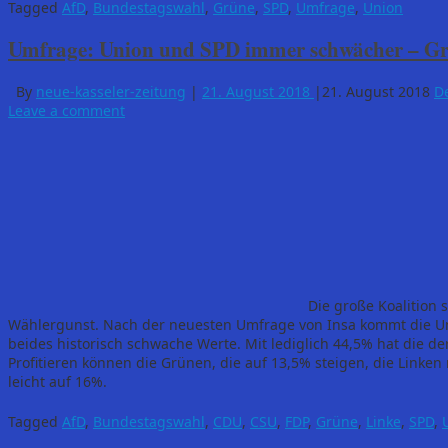
Tagged
AfD
,
Bundestagswahl
,
Grüne
,
SPD
,
Umfrage
,
Union
Umfrage: Union und SPD immer schwächer – Gr
By
neue-kasseler-zeitung
|
21. August 2018
|
21. August 2018
D
Leave a comment
Die große Koalition 
Wählergunst. Nach der neuesten Umfrage von Insa kommt die Un
beides historisch schwache Werte. Mit lediglich 44,5% hat die d
Profitieren können die Grünen, die auf 13,5% steigen, die Linken 
leicht auf 16%.
Tagged
AfD
,
Bundestagswahl
,
CDU
,
CSU
,
FDP
,
Grüne
,
Linke
,
SPD
,