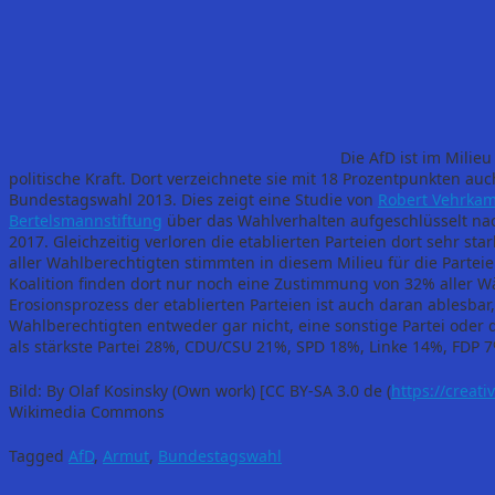
Die AfD ist im Milieu
politische Kraft. Dort verzeichnete sie mit 18 Prozentpunkten au
Bundestagswahl 2013. Dies zeigt eine Studie von
Robert Vehrkam
Bertelsmannstiftung
über das Wahlverhalten aufgeschlüsselt nac
2017. Gleichzeitig verloren die etablierten Parteien dort sehr s
aller Wahlberechtigten stimmten in diesem Milieu für die Parteie
Koalition finden dort nur noch eine Zustimmung von 32% aller W
Erosionsprozess der etablierten Parteien ist auch daran ablesbar,
Wahlberechtigten entweder gar nicht, eine sonstige Partei oder d
als stärkste Partei 28%, CDU/CSU 21%, SPD 18%, Linke 14%, FDP 
Bild: By Olaf Kosinsky (Own work) [CC BY-SA 3.0 de (
https://creat
Wikimedia Commons
Tagged
AfD
,
Armut
,
Bundestagswahl