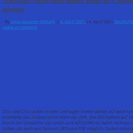
Umfragen: Union sackt immer weiter ab – Ampel
möglich
By
neue-kasseler-zeitung
|
4. April 2021
|
4. April 2021
Deutschl
Leave a comment
CDU und CSU sacken in den Umfragen immer weiter auf jetzt nur
ermittelte das Institut einen Wert von 26%. Die SPD kommt auf 
Durch die Schwäche von Union und AfD (10%) ist damit rechneris
Linken als auch aus Grünen, SPD und FDP möglich. Zudem könnte