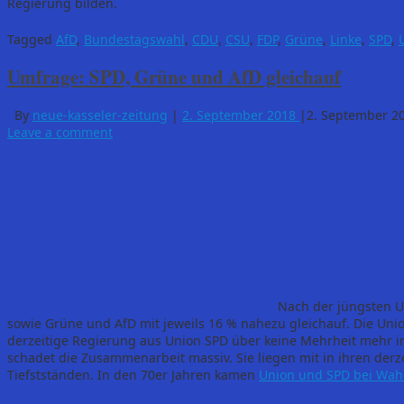
Regierung bilden.
Tagged
AfD
,
Bundestagswahl
,
CDU
,
CSU
,
FDP
,
Grüne
,
Linke
,
SPD
,
Umfrage: SPD, Grüne und AfD gleichauf
By
neue-kasseler-zeitung
|
2. September 2018
|
2. September 2
Leave a comment
Nach der jüngsten U
sowie Grüne und AfD mit jeweils 16 % nahezu gleichauf. Die Unio
derzeitige Regierung aus Union SPD über keine Mehrheit mehr in
schadet die Zusammenarbeit massiv. Sie liegen mit in ihren derz
Tiefstständen. In den 70er Jahren kamen
Union und SPD bei Wa