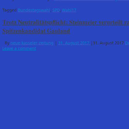
Tagged
Bundestagswahl
,
SPD
,
Wahl17
Trotz Neutralitätspflicht: Steinmeier verurteilt
Spitzenkandidat Gauland
By
neue-kasseler-zeitung
|
31. August 2017
|
31. August 2017
D
Leave a comment