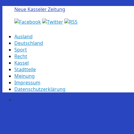
Neue Kasseler Zeitung
Skip
Ausland
to
Deutschland
content
Sport
Recht
Kassel
Stadtteile
Meinung
Impressum
Datenschutzerklärung