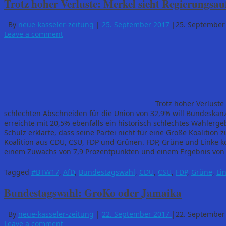
Trotz hoher Verluste: Merkel sieht Regierungsau
By
neue-kasseler-zeitung
|
25. September 2017
|
25. September
Leave a comment
Trotz hoher Verluste
schlechten Abschneiden für die Union von 32,9% will Bundeskanz
erreichte mit 20,5% ebenfalls ein historisch schlechtes Wahlerg
Schulz erklärte, dass seine Partei nicht für eine Große Koalition 
Koalition aus CDU, CSU, FDP und Grünen. FDP, Grüne und Linke 
einem Zuwachs von 7,9 Prozentpunkten und einem Ergebnis von 12
Tagged
#BTW17
,
AfD
,
Bundestagswahl
,
CDU
,
CSU
,
FDP
,
Grüne
,
Li
Bundestagswahl: GroKo oder Jamaika
By
neue-kasseler-zeitung
|
22. September 2017
|
22. September
Leave a comment