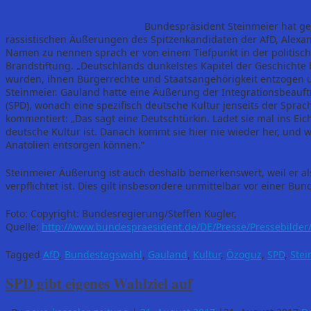
Bundespräsident Steinmeier hat ge
rassistischen Äußerungen des Spitzenkandidaten der AfD, Alexan
Namen zu nennen sprach er von einem Tiefpunkt in der politisc
Brandstiftung. „Deutschlands dunkelstes Kapitel der Geschichte 
wurden, ihnen Bürgerrechte und Staatsangehörigkeit entzogen u
Steinmeier. Gauland hatte eine Äußerung der Integrationsbeau
(SPD), wonach eine spezifisch deutsche Kultur jenseits der Sprac
kommentiert: „Das sagt eine Deutschtürkin. Ladet sie mal ins Eich
deutsche Kultur ist. Danach kommt sie hier nie wieder her, und w
Anatolien entsorgen können.“
Steinmeier Äußerung ist auch deshalb bemerkenswert, weil er als
verpflichtet ist. Dies gilt insbesondere unmittelbar vor einer Bu
Foto: Copyright: Bundesregierung/Steffen Kugler,
Quelle:
http://www.bundespraesident.de/DE/Presse/Pressebilder
Tagged
AfD
,
Bundestagswahl
,
Gauland
,
Kultur
,
Özoguz
,
SPD
,
Stei
SPD gibt eigenes Wahlziel auf