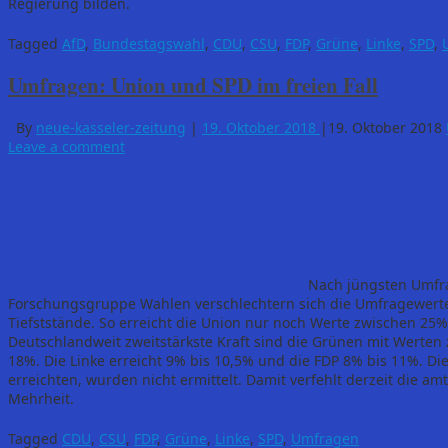
Regierung bilden.
Tagged
AfD
,
Bundestagswahl
,
CDU
,
CSU
,
FDP
,
Grüne
,
Linke
,
SPD
,
Umfragen: Union und SPD im freien Fall
By
neue-kasseler-zeitung
|
19. Oktober 2018
|
19. Oktober 2018
Leave a comment
Nach jüngsten Umfra
Forschungsgruppe Wahlen verschlechtern sich die Umfragewer
Tiefststände. So erreicht die Union nur noch Werte zwischen 2
Deutschlandweit zweitstärkste Kraft sind die Grünen mit Werten
18%. Die Linke erreicht 9% bis 10,5% und die FDP 8% bis 11%. Die
erreichten, wurden nicht ermittelt. Damit verfehlt derzeit die a
Mehrheit.
Tagged
CDU
,
CSU
,
FDP
,
Grüne
,
Linke
,
SPD
,
Umfragen