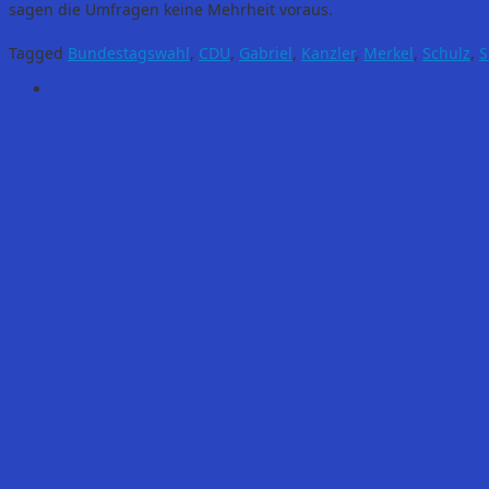
sagen die Umfragen keine Mehrheit voraus.
Tagged
Bundestagswahl
,
CDU
,
Gabriel
,
Kanzler
,
Merkel
,
Schulz
,
S