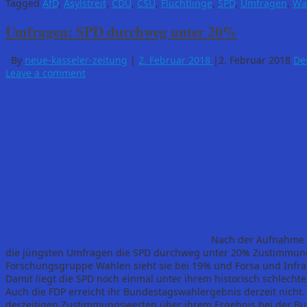
Tagged
AfD
,
Asylstreit
,
CDU
,
CSU
,
Flüchtlinge
,
SPD
,
Umfragen
,
Wa
Umfragen: SPD durchweg unter 20%
By
neue-kasseler-zeitung
|
2. Februar 2018
|
2. Februar 2018
De
Leave a comment
Nach der Aufnahme 
die jüngsten Umfragen die SPD durchweg unter 20% Zustimmung
Forschungsgruppe Wahlen sieht sie bei 19% und Forsa und Infrat
Damit liegt die SPD noch einmal unter ihrem historisch schlech
Auch die FDP erreicht ihr Bundestagswahlergebnis derzeit nicht.
derzeitigen Zustimmungswerten über ihrem Ergebnis bei der B