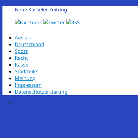
Neue Kasseler Zeitung
Skip
Ausland
to
Deutschland
content
Sport
Recht
Kassel
Stadtteile
Meinung
Impressum
Datenschutzerklärung