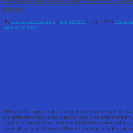
Umfragen: Union sackt immer weiter ab – Ampel
möglich
By
neue-kasseler-zeitung
|
4. April 2021
|
4. April 2021
Deutschl
Leave a comment
CDU und CSU sacken in den Umfragen immer weiter auf jetzt nur
ermittelte das Institut einen Wert von 26%. Die SPD kommt auf 
Durch die Schwäche von Union und AfD (10%) ist damit rechneris
Linken als auch aus Grünen, SPD und FDP möglich. Zudem könnte