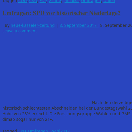
Tagged
CDU
,
CSU
,
FDP
,
Grüne
,
Jamaika
,
Umfragen
,
Union
Umfragen: SPD vor historischer Niederlage?
By
neue-kasseler-zeitung
|
8. September 2017
|
8. September 2
Leave a comment
Nach den derzeitige
historisch schlechtesten Abschneiden bei der Bundestagswahl 20
Höhe von 23% erreicht. Die Forschungsgruppe Wahlen und GMS er
dimap sogar nur von 21%.
Tagged
SPD
,
Umfragen
,
Wahl2017