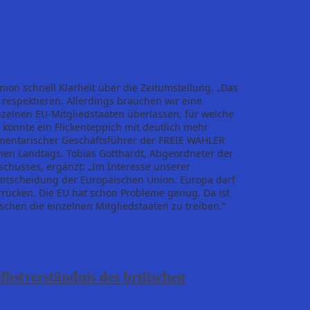
on schnell Klarheit über die Zeitumstellung. „Das
respektieren. Allerdings brauchen wir eine
inzelnen EU-Mitgliedstaaten überlassen, für welche
s könnte ein Flickenteppich mit deutlich mehr
lamentarischer Geschäftsführer der FREIE WÄHLER
hen Landtags. Tobias Gotthardt, Abgeordneter der
chusses, ergänzt: „Im Interesse unserer
Entscheidung der Europäischen Union. Europa darf
rrücken. Die EU hat schon Probleme genug. Da ist
ischen die einzelnen Mitgliedstaaten zu treiben.“
bstverständnis des britischen