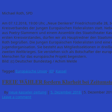
Michael Roth, SPD
Am 07.12.2018, 19:00 Uhr, „Neue Denkerei“ Friedrichsstraße 28, 
Kreisverbandes der Jungen Europäischen Föderalisten statt. N
aus Poetry-Slammern und einem Assemble des Staatstheater Kass
ersten Kreisvorstandes, dürfen wir als Hauptredner den Staatsm
Roth begrüßen. Die Jungen Europäischen Föderalisten sind eine 
Jugendorganisation. Sie besteht aus Mitgliedssektionen in dreiß
zweiten Weltkrieges. Sie verstehen sich als Botschafter der eu
Menschen für das europäische Projekt begeistern.
Bild: (c) Deutscher Bundestag / Achim Melde
Tagged
Europäische Union
,
JEF
,
Kassel
FREIE WÄHLER fordern Klarheit bei Zeitumste
By
neue-kasseler-zeitung
|
5. Dezember 2018
|
5. Dezember 20
Leave a comment