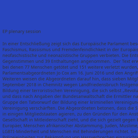
EP plenary session
In einer Entschließung zeigt sich das Europäische Parlament b
Faschismus, Rassismus und Fremdenfeindlichkeit in der Europäi
neofaschistische und neonazistische Gruppen verbieten. Die En
Gegenstimmen und 39 Enthaltungen angenommen. Der Text erwäh
bei denen 77 Menschen getötet und 151 weitere verletzt wurden,
Parlamentsabgeordneten Jo Cox am 16. Juni 2016 und den Angrif
Weiteren weisen die Abgeordneten darauf hin, dass sieben Mitgl
September 2018 in Chemnitz wegen Landfriedensbruch festgen
Bildung einer terroristischen Vereinigung, die sich selbst „Revol
und dass nach Angaben der Bundesanwaltschaft die Ermittler n
Gruppe den Tatvorwurf der Bildung einer kriminellen Vereinigung
Vereinigung verschärften. Die Abgeordneten betonen, dass die St
in einigen Mitgliedstaaten agieren, zu den Gründen für den Anst
Gesellschaft in Mitleidenschaft zieht, und die sich gezielt geg
Europäer, Menschen afrikanischer Abstammung, Juden, Muslime,
LGBTI-Minderheit und Menschen mit Behinderungen richtet. Sie f
Polizeieinheiten zur Bekämpfung von Hassverbrechen einzuricht