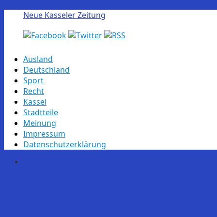
Neue Kasseler Zeitung
Skip
Ausland
to
Deutschland
content
Sport
Recht
Kassel
Stadtteile
Meinung
Impressum
Datenschutzerklärung