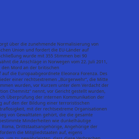
esorgt über die zunehmende Normalisierung von
schen Union und fordert die EU-Länder auf
tschließung wurde mit 355 Stimmen bei 90
nt die Anschläge in Norwegen vom 22. Juli 2011,
 den Mord an der britischen
f auf die Europaabgeordnete Eleonora Forenza. Des
ieder einer rechtsextremen „Bürgerwehr“, die Mitte
ommen wurden, vor Kurzem unter dem Verdacht der
ution Chemnitz“ nennt, vor Gericht gestellt wurden,
ach Überprüfung der internen Kommunikation der
 auf den der Bildung einer terroristischen
raflosigkeit, mit der rechtsextreme Organisationen
ieg von Gewalttaten gehört, die die gesamte
en bestimmte Minderheiten wie dunkelhäutige
 Roma, Drittstaatsangehörige, Angehörige der
ordern die Mitgliedstaaten auf, eigens
en, um zu gewährleisten, dass diese Verbrechen