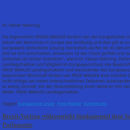
Dr. Fabian Mehring
Die bayerischen FREIEN WÄHLER fordern von der Europäischen Uni
Votum der Menschen in Europa war eindeutig und dies gilt es zu 
europaweit einheitliche Lösung. Keinesfalls dürfen wir es den e
Zeit sie sich entscheiden. Ansonsten ist das Chaos perfekt und e
Zeitzonen als bisher entstehen“, warnt Dr. Fabian Mehring, Par
Landtagsfraktion und Mitglied im Europaausschuss des Bayerisc
FREIE WÄHLER Landtagsfraktion und Vorsitzender des Europaauss
bayerischen Wirtschaft fordern wir FREIE WÄHLER eine schnelle 
nicht infolge von vielen unterschiedlichen Zeitzonen auseinande
es wenig sinnvoll, mit der Zeitumstellung einen weiteren Keil zw
Bilder: FREIE WÄHLER Landtagsfraktion
Tagged
Europäische Union
,
Freie Wähler
,
Sommerzeit
Brexit-Vertrag widerspricht fundamental dem Sel
Parlaments