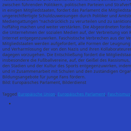
zwischen führenden Politikern, politischen Parteien und Strafv
in einigen Mitgliedstaaten, fordert das Parlament die Mitglieds
ungerechtfertigte Schuldzuweisungen durch Politiker und Amtstr
Mediengattungen “nachdrücklich zu verurteilen und zu sanktionie
hoffähig machen und weiter verstärken. Die Abgeordneten forde
die Unternehmen der sozialen Medien auf, der Verbreitung von 
Internet entgegenzuwirken. Faschistische Verbrechen aus der Ve
Mitgliedstaaten werden aufgefordert, alle Formen der Leugnung d
und Verharmlosung der von den Nazis und ihren Kollaborateure
dagegen vorzugehen. Die Entschließung fordert die Mitgliedstaa
insbesondere die Fußballvereine, auf, der Geißel des Rassismus,
den Stadien und der Kultur des Sports entgegenzuwirken, indem 
und in Zusammenarbeit mit Schulen und den zuständigen Organisa
Bildungsangebote für junge Fans fördern.
Bild: Europäisches Parlament, Bilderdienst
Tagged
Europäische Union
,
Europäisches Parlament
,
Faschismus