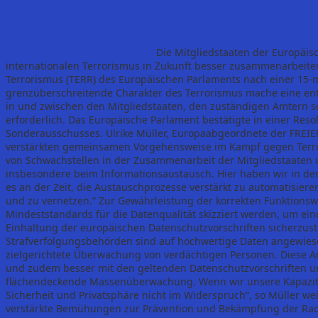
Die Mitgliedstaaten der Europäi
internationalen Terrorismus in Zukunft besser zusammenarbeit
Terrorismus (TERR) des Europäischen Parlaments nach einer 15
grenzüberschreitende Charakter des Terrorismus mache eine ent
in und zwischen den Mitgliedstaaten, den zuständigen Ämtern 
erforderlich. Das Europäische Parlament bestätigte in einer Res
Sonderausschusses. Ulrike Müller, Europaabgeordnete der FREIE
verstärkten gemeinsamen Vorgehensweise im Kampf gegen Terro
von Schwachstellen in der Zusammenarbeit der Mitgliedstaaten
insbesondere beim Informationsaustausch. Hier haben wir in den let
es an der Zeit, die Austauschprozesse verstärkt zu automatisie
und zu vernetzen.“ Zur Gewährleistung der korrekten Funktionsw
Mindeststandards für die Datenqualität skizziert werden, um ein
Einhaltung der europäischen Datenschutzvorschriften sicherzust
Strafverfolgungsbehörden sind auf hochwertige Daten angewie
zielgerichtete Überwachung von verdächtigen Personen. Diese Art
und zudem besser mit den geltenden Datenschutzvorschriften u
flächendeckende Massenüberwachung. Wenn wir unsere Kapazitäte
Sicherheit und Privatsphäre nicht im Widerspruch“, so Müller we
verstärkte Bemühungen zur Prävention und Bekämpfung der Radik