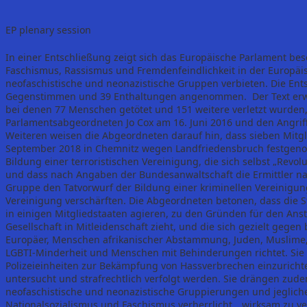
EP plenary session
In einer Entschließung zeigt sich das Europäische Parlament b
Faschismus, Rassismus und Fremdenfeindlichkeit in der Europäi
neofaschistische und neonazistische Gruppen verbieten. Die En
Gegenstimmen und 39 Enthaltungen angenommen. Der Text erwäh
bei denen 77 Menschen getötet und 151 weitere verletzt wurden,
Parlamentsabgeordneten Jo Cox am 16. Juni 2016 und den Angrif
Weiteren weisen die Abgeordneten darauf hin, dass sieben Mitgl
September 2018 in Chemnitz wegen Landfriedensbruch festgen
Bildung einer terroristischen Vereinigung, die sich selbst „Revol
und dass nach Angaben der Bundesanwaltschaft die Ermittler n
Gruppe den Tatvorwurf der Bildung einer kriminellen Vereinigung
Vereinigung verschärften. Die Abgeordneten betonen, dass die St
in einigen Mitgliedstaaten agieren, zu den Gründen für den Anst
Gesellschaft in Mitleidenschaft zieht, und die sich gezielt geg
Europäer, Menschen afrikanischer Abstammung, Juden, Muslime,
LGBTI-Minderheit und Menschen mit Behinderungen richtet. Sie f
Polizeieinheiten zur Bekämpfung von Hassverbrechen einzuricht
untersucht und strafrechtlich verfolgt werden. Sie drängen zude
neofaschistische und neonazistische Gruppierungen und jegliche
Nationalsozialismus und Faschismus verherrlicht, „wirksam zu v