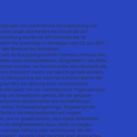
esorgt über die zunehmende Normalisierung von
schen Union und fordert die EU-Länder auf
tschließung wurde mit 355 Stimmen bei 90
nt die Anschläge in Norwegen vom 22. Juli 2011,
 den Mord an der britischen
f auf die Europaabgeordnete Eleonora Forenza. Des
ieder einer rechtsextremen „Bürgerwehr“, die Mitte
ommen wurden, vor Kurzem unter dem Verdacht der
ution Chemnitz“ nennt, vor Gericht gestellt wurden,
ach Überprüfung der internen Kommunikation der
 auf den der Bildung einer terroristischen
raflosigkeit, mit der rechtsextreme Organisationen
ieg von Gewalttaten gehört, die die gesamte
en bestimmte Minderheiten wie dunkelhäutige
 Roma, Drittstaatsangehörige, Angehörige der
ordern die Mitgliedstaaten auf, eigens
en, um zu gewährleisten, dass diese Verbrechen
m die Mitgliedstaaten dazu, dafür zu sorgen,
 sonstige Stiftung oder Vereinigung, die den
erbieten“. Besorgt über Berichte über Absprachen