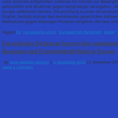
unter anderem aufgefordert, Leitlinien für Schulen zur Bekämpf
aufzustellen und deutlicher gegen Hassprediger vorzugehen. „Wi
Europa radikalisiert werden. Die Anstiftung zu einer terroristi
Straftat. Deshalb müssen den bestehenden gesetzlichen Rahmen b
Maßnahmen gegen diejenigen Personen vorgehen, die Hass und E
Tagged
EU
,
Europäische Union
,
Europäisches Parlament
,
Müller
,
Europäisches Parlament besorgt über zunehmen
Rassismus und Fremdenfeindlichkeit in Europa
By
neue-kasseler-zeitung
|
3. November 2018
|
3. November 20
Leave a comment