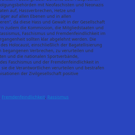
erfolgungsbehörden mit Neofaschisten und Neonazis
taaten auf, Hassverbrechen, Hetze und
äger auf allen Ebenen und in allen
ren”, da diese Hass und Gewalt in der Gesellschaft
rn zudem die Kommission, die Mitgliedstaaten und
Rassismus, Faschismus und Fremdenfeindlichkeit im
rgangenheit sollten klar abgelehnt werden. Die
es Holocaust, einschließlich der Bagatellisierung
n begangenen Verbrechen, zu verurteilen und
ten und die nationalen Sportverbände,
 des Faschismus und der Fremdenfeindlichkeit in
sie die Verantwortlichen verurteilen und bestrafen
tionen der Zivilgesellschaft positive
,
Fremdenfeindlichkeit
,
Rassismus