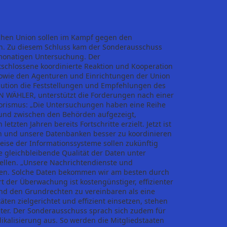
schen Union sollen im Kampf gegen den
en. Zu diesem Schluss kam der Sonderausschuss
-monatigen Untersuchung. Der
schlossene koordinierte Reaktion und Kooperation
sowie den Agenturen und Einrichtungen der Union
olution die Feststellungen und Empfehlungen des
N WÄHLER, unterstützt die Forderungen nach einer
rismus: „Die Untersuchungen haben eine Reihe
 und zwischen den Behörden aufgezeigt,
zten Jahren bereits Fortschritte erzielt. Jetzt ist
ren und unsere Datenbanken besser zu koordinieren
eise der Informationssysteme sollen zukünftig
e gleichbleibende Qualität der Daten unter
ellen. „Unsere Nachrichtendienste und
sen. Solche Daten bekommen wir am besten durch
 der Überwachung ist kostengünstiger, effizienter
nd den Grundrechten zu vereinbaren als eine
n zielgerichtet und effizient einsetzen, stehen
iter. Der Sonderausschuss sprach sich zudem für
alisierung aus. So werden die Mitgliedstaaten