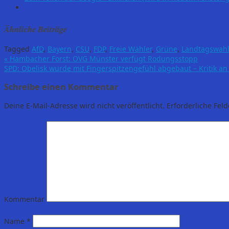
Ähnliche Beiträge
Tagged
AfD
,
Bayern
,
CSU
,
FDP
,
Freie Wähler
,
Grüne
,
Landtagswah
«
Hambacher Forst: OVG Münster verfügt Rodungsstopp
SPD: Obelisk wurde mit Fingerspitzengefühl abgebaut – Kritik a
Schreibe einen Kommentar
Deine E-Mail-Adresse wird nicht veröffentlicht.
Erforderliche Feld
Kommentar
Name
*