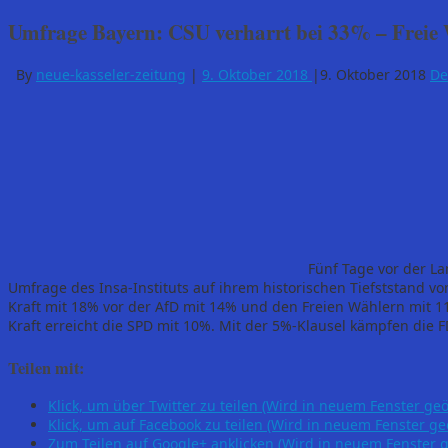
Umfrage Bayern: CSU verharrt bei 33% – Freie
By
neue-kasseler-zeitung
|
9. Oktober 2018
|
9. Oktober 2018
De
Fünf Tage vor der L
Umfrage des Insa-Instituts auf ihrem historischen Tiefststand 
Kraft mit 18% vor der AfD mit 14% und den Freien Wählern mit 11%
Kraft erreicht die SPD mit 10%. Mit der 5%-Klausel kämpfen die 
Teilen mit:
Klick, um über Twitter zu teilen (Wird in neuem Fenster geö
Klick, um auf Facebook zu teilen (Wird in neuem Fenster ge
Zum Teilen auf Google+ anklicken (Wird in neuem Fenster g