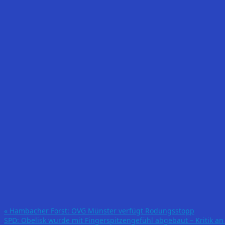
«
Hambacher Forst: OVG Münster verfügt Rodungsstopp
SPD: Obelisk wurde mit Fingerspitzengefühl abgebaut – Kritik a