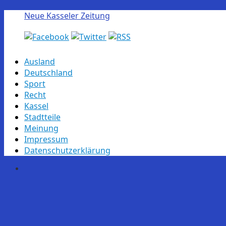
Neue Kasseler Zeitung
Skip
Ausland
to
Deutschland
content
Sport
Recht
Kassel
Stadtteile
Meinung
Impressum
Datenschutzerklärung