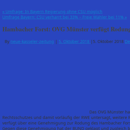
«
Umfrage: In Bayern Regierung ohne CSU möglich
Umfrage Bayern: CSU verharrt bei 33% – Freie Wähler bei 11%
»
Hambacher Forst: OVG Münster verfügt Rodun
By
neue-kasseler-zeitung
|
5. Oktober 2018
|
5. Oktober 2018
De
Das OVG Münster hat
Rechtsschutzes und damit vorläufig der RWE untersagt, weite
verfügt über eine Genehmigung zur Rodung des Hambacher Fors
Gegen diese Genehmigung hat der BUND geklagt und zugleich be