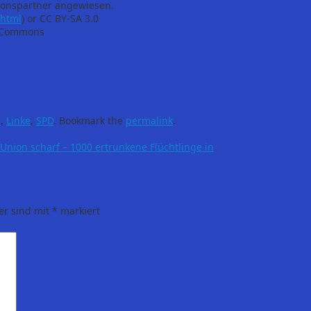
tionspartner angewiesen.
.html
) or CC BY-SA 3.0
a Commons
l
,
Linke
,
SPD
.
Bookmark the
permalink
.
 Union scharf – 1000 ertrunkene Flüchtlinge in
er sind mit
*
markiert