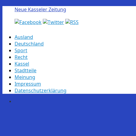
Neue Kasseler Zeitung
Skip
Ausland
to
Deutschland
content
Sport
Recht
Kassel
Stadtteile
Meinung
Impressum
Datenschutzerklärung