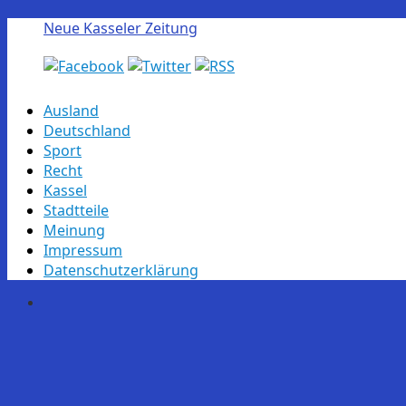
Neue Kasseler Zeitung
Skip
Ausland
to
Deutschland
content
Sport
Recht
Kassel
Stadtteile
Meinung
Impressum
Datenschutzerklärung