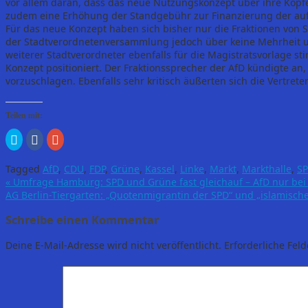
vor allem daran, dass das neue Nutzungskonzept über ihre Köpf
zudem eine Erhöhung der Standgebühr zur Finanzierung der auf
Für das neue Konzept haben sich bisher nur die Fraktionen von
der Stadtverordnetenversammlung jedoch über keine Mehrheit u
weiterer Stadtverordneter ebenfalls für die Magistratsvorlage s
Konzept positioniert. Der Fraktionssprecher der AfD kündigte an,
vorzuschlagen. Ebenfalls sehr kritisch äußerten sich die Vertreter
Teilen mit:
Klick,
Klick,
Zum
um
um
Teilen
über
auf
auf
Twitter
Facebook
Google+
Tagged
AfD
,
CDU
,
FDP
,
Grüne
,
Kassel
,
Linke
,
Markt
,
Markthalle
,
S
zu
zu
anklicken
teilen
teilen
(Wird
«
Umfrage Hamburg: SPD und Grüne fast gleichauf – AfD nur bei
(Wird
(Wird
in
AG Berlin-Tiergarten: „Quotenmigrantin der SPD“ und „islamisc
in
in
neuem
neuem
neuem
Fenster
Fenster
Fenster
geöffnet)
Schreibe einen Kommentar
geöffnet)
geöffnet)
Deine E-Mail-Adresse wird nicht veröffentlicht.
Erforderliche Feld