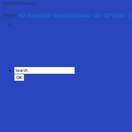
und Grünen aus.
Tagged
AfD
,
Brgerschaft
,
Bürgerschaftswahl
,
CDU
,
FDP
,
Grüne
,
H