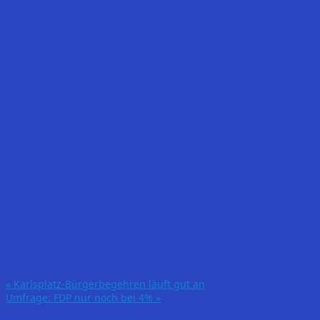
«
Karlsplatz-Bürgerbegehren läuft gut an
Umfrage: FDP nur noch bei 4%
»