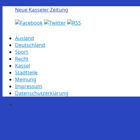
Neue Kasseler Zeitung
Skip
Ausland
to
Deutschland
content
Sport
Recht
Kassel
Stadtteile
Meinung
Impressum
Datenschutzerklärung