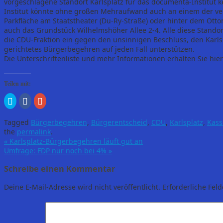
vorgeschlagene Standort Karlsplatz für das documenta-Institut 
Institut könnte ohne großen Mehraufwand auch an einem der verf
Parkfläche am Staatstheater (Du-Ry-Straße) oder hinter dem Ott
auch das Grundstück Wilhelmshöher Allee 2-4. Alle diese Standor
die CDU-Fraktion ein gegen den unsinnigen Beschluss, den Karl
gerichtetes Bürgerbegehren auf jeden Fall unterstützen.
Die Unterschriftenliste und mehr Informationen erhalten Sie hie
Teilen mit:
Klick,
Klick,
Zum
um
um
Teilen
über
auf
auf
Twitter
Facebook
Google+
Tagged
Bürgerbegehren
,
Bürgerentscheid
,
CDU
,
Karlsplatz
,
Kass
zu
zu
anklicken
teilen
teilen
(Wird
the
permalink
.
(Wird
(Wird
in
«
Karlsplatz-Bürgerbegehren läuft gut an
in
in
neuem
neuem
neuem
Fenster
Umfrage: FDP nur noch bei 4%
»
Fenster
Fenster
geöffnet)
geöffnet)
geöffnet)
Schreibe einen Kommentar
Deine E-Mail-Adresse wird nicht veröffentlicht.
Erforderliche Feld