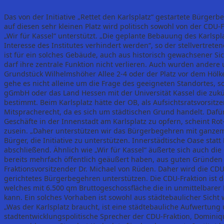
Das von der Initiative „Rettet den Karlsplatz“ gestartete Bürge
auf diesen sehr kleinen Platz wird politisch sowohl von der CDU
„Wir für Kassel“ unterstützt. „Die geplante Bebauung des Karls
Interesse des Institutes verhindert werden“, so der stellvertrete
ist für ein solches Gebäude, auch aus historisch gewachsener Sich
darf ihre zentrale Funktion nicht verlieren. Auch wurden andere
Grundstück Wilhelmshöher Allee 2-4 oder der Platz vor dem Hölk
gehe es nicht alleine um die Frage des geeigneten Standortes, 
gGmbH oder das Land Hessen mit der Universität Kassel die zukü
bestimmt. Beim Karlsplatz hätte der OB, als Aufsichtsratsvors
Mitspracherecht, da es sich um städtischen Grund handelt. Dafür
Geschäfte in der Innenstadt am Karlsplatz zu opfern, scheint Ro
zusein. „Daher unterstützen wir das Bürgerbegehren mit ganzem 
Bürger, die Initiative zu unterstützen. Innerstädtische Oase statt
abschließend. Ähnlich wie „Wir für Kassel“ äußerte sich auch die
bereits mehrfach öffentlich geäußert haben, aus guten Gründen
Fraktionsvorsitzender Dr. Michael von Rüden. Daher wird die CD
gerichtetes Bürgerbegehren unterstützen. Die CDU-Fraktion ist d
welches mit 6.500 qm Bruttogeschossfläche die in unmittelbarer 
kann. Ein solches Vorhaben ist sowohl aus städtebaulicher Sicht
„Was der Karlsplatz braucht, ist eine städtebauliche Aufwertung 
stadtentwicklungspolitische Sprecher der CDU-Fraktion, Domini