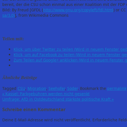
bereit, der die CSU schon einmal aus einer Koalition mit der FDP
Bild: By Freud [GFDL (
http://www.gnu.org/copyleft/fdl.html
) or CC
sa/3.0)
], from Wikimedia Commons
Teilen mit:
Klick, um über Twitter zu teilen (Wird in neuem Fenster geö
Klick, um auf Facebook zu teilen (Wird in neuem Fenster ge
Zum Teilen auf Google+ anklicken (Wird in neuem Fenster g
Ähnliche Beiträge
Tagged
CSU
,
Migration
,
Seehofer
,
Söder
.
Bookmark the
permalink
«
Kassel: Parkgebühren werden nicht gesenkt
Umfrage: AfD in Ostdeutschland stärkste politische Kraft
»
Schreibe einen Kommentar
Deine E-Mail-Adresse wird nicht veröffentlicht.
Erforderliche Feld