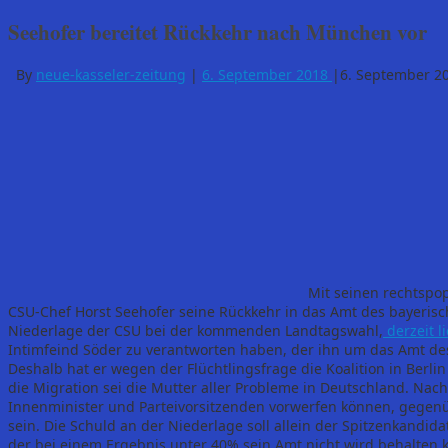
Seehofer bereitet Rückkehr nach München vor
By
neue-kasseler-zeitung
|
6. September 2018
|
6. September 2
Mit seinen rechtspo
CSU-Chef Horst Seehofer seine Rückkehr in das Amt des bayerisc
Niederlage der CSU bei der kommenden Landtagswahl,
derzeit l
Intimfeind Söder zu verantworten haben, der ihn um das Amt de
Deshalb hat er wegen der Flüchtlingsfrage die Koalition in Berlin
die Migration sei die Mutter aller Probleme in Deutschland. Nac
Innenminister und Parteivorsitzenden vorwerfen können, gegenü
sein. Die Schuld an der Niederlage soll allein der Spitzenkandi
der bei einem Ergebnis unter 40% sein Amt nicht wird behalten 