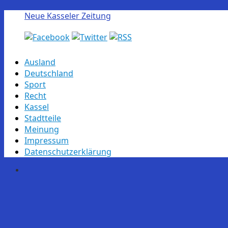
Neue Kasseler Zeitung
Skip
Ausland
to
Deutschland
content
Sport
Recht
Kassel
Stadtteile
Meinung
Impressum
Datenschutzerklärung