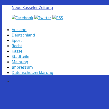
Neue Kasseler Zeitung
Skip
Ausland
to
Deutschland
content
Sport
Recht
Kassel
Stadtteile
Meinung
Impressum
Datenschutzerklärung