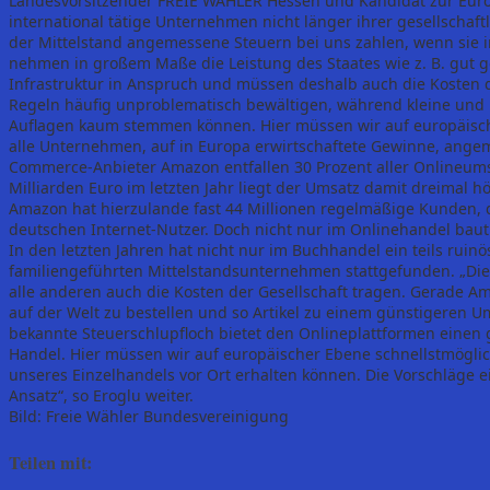
Landesvorsitzender FREIE WÄHLER Hessen und Kandidat zur Europ
international tätige Unternehmen nicht länger ihrer gesellscha
der Mittelstand angemessene Steuern bei uns zahlen, wenn sie 
nehmen in großem Maße die Leistung des Staates wie z. B. gut g
Infrastruktur in Anspruch und müssen deshalb auch die Kosten 
Regeln häufig unproblematisch bewältigen, während kleine und 
Auflagen kaum stemmen können. Hier müssen wir auf europäisch
alle Unternehmen, auf in Europa erwirtschaftete Gewinne, angem
Commerce-Anbieter Amazon entfallen 30 Prozent aller Onlineums
Milliarden Euro im letzten Jahr liegt der Umsatz damit dreimal h
Amazon hat hierzulande fast 44 Millionen regelmäßige Kunden, das
deutschen Internet-Nutzer. Doch nicht nur im Onlinehandel bau
In den letzten Jahren hat nicht nur im Buchhandel ein teils ru
familiengeführten Mittelstandsunternehmen stattgefunden. „Di
alle anderen auch die Kosten der Gesellschaft tragen. Gerade Ama
auf der Welt zu bestellen und so Artikel zu einem günstigeren U
bekannte Steuerschlupfloch bietet den Onlineplattformen einen
Handel. Hier müssen wir auf europäischer Ebene schnellstmöglic
unseres Einzelhandels vor Ort erhalten können. Die Vorschläge ei
Ansatz“, so Eroglu weiter.
Bild: Freie Wähler Bundesvereinigung
Teilen mit: