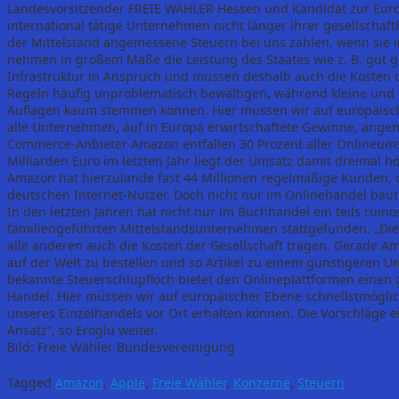
Landesvorsitzender FREIE WÄHLER Hessen und Kandidat zur Europ
international tätige Unternehmen nicht länger ihrer gesellscha
der Mittelstand angemessene Steuern bei uns zahlen, wenn sie 
nehmen in großem Maße die Leistung des Staates wie z. B. gut g
Infrastruktur in Anspruch und müssen deshalb auch die Kosten 
Regeln häufig unproblematisch bewältigen, während kleine und 
Auflagen kaum stemmen können. Hier müssen wir auf europäisch
alle Unternehmen, auf in Europa erwirtschaftete Gewinne, angem
Commerce-Anbieter Amazon entfallen 30 Prozent aller Onlineums
Milliarden Euro im letzten Jahr liegt der Umsatz damit dreimal h
Amazon hat hierzulande fast 44 Millionen regelmäßige Kunden, das
deutschen Internet-Nutzer. Doch nicht nur im Onlinehandel bau
In den letzten Jahren hat nicht nur im Buchhandel ein teils ru
familiengeführten Mittelstandsunternehmen stattgefunden. „Di
alle anderen auch die Kosten der Gesellschaft tragen. Gerade Ama
auf der Welt zu bestellen und so Artikel zu einem günstigeren U
bekannte Steuerschlupfloch bietet den Onlineplattformen einen
Handel. Hier müssen wir auf europäischer Ebene schnellstmöglic
unseres Einzelhandels vor Ort erhalten können. Die Vorschläge ei
Ansatz“, so Eroglu weiter.
Bild: Freie Wähler Bundesvereinigung
Tagged
Amazon
,
Apple
,
Freie Wähler
,
Konzerne
,
Steuern