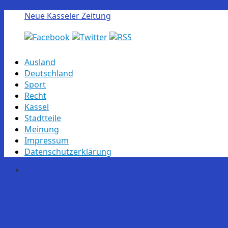
Neue Kasseler Zeitung
Skip
Ausland
to
Deutschland
content
Sport
Recht
Kassel
Stadtteile
Meinung
Impressum
Datenschutzerklärung