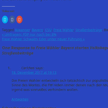
Teilen mit:
Klick,
Klick,
Zum
um
um
Teilen
über
auf
auf
Twitter
Facebook
Google+
Tagged
Aiwanger
,
Bayern
,
CSU
,
Freie Wähler
,
Straßenbeiträge
.
Bo
zu
zu
anklicken
teilen
teilen
(Wird
«
Umfragen: FDP nur noch bei 8%
(Wird
(Wird
in
Freie Wähler Schwalm-Eder unter neuer Führung
»
in
in
neuem
neuem
neuem
Fenster
Fenster
Fenster
geöffnet)
One Response to
Freie Wähler Bayern starten Volksbeg
geöffnet)
geöffnet)
Straßenbeiträge
Carlchen
says:
18. Dezember 2017 at 19:13
Die Freien Wähler entwickeln sich tatsächlich zur populist
Sinne des Wortes. die FW reden immer denen nach den Mun
irgend was sinnvolles verhindern wollen.
Antworten