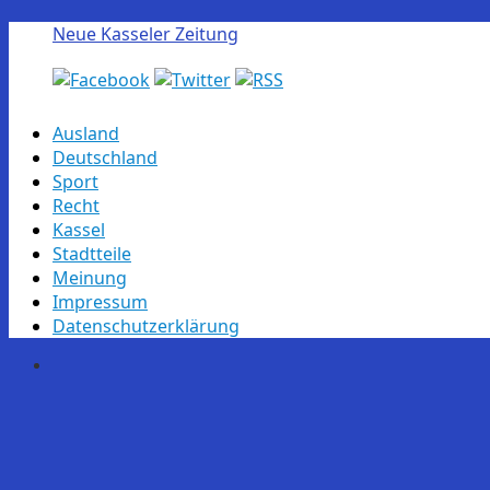
Neue Kasseler Zeitung
Skip
Ausland
to
Deutschland
content
Sport
Recht
Kassel
Stadtteile
Meinung
Impressum
Datenschutzerklärung