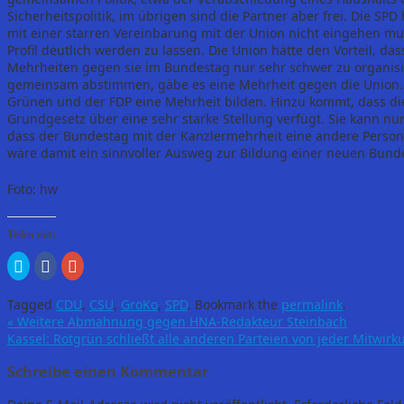
Sicherheitspolitik, im übrigen sind die Partner aber frei. Die SPD 
mit einer starren Vereinbarung mit der Union nicht eingehen m
Profil deutlich werden zu lassen. Die Union hätte den Vorteil, dass
Mehrheiten gegen sie im Bundestag nur sehr schwer zu organisi
gemeinsam abstimmen, gäbe es eine Mehrheit gegen die Union. 
Grünen und der FDP eine Mehrheit bilden. Hinzu kommt, dass d
Grundgesetz über eine sehr starke Stellung verfügt. Sie kann nu
dass der Bundestag mit der Kanzlermehrheit eine andere Person
wäre damit ein sinnvoller Ausweg zur Bildung einer neuen Bund
Foto: hw
Teilen mit:
Klick,
Klick,
Zum
um
um
Teilen
über
auf
auf
Twitter
Facebook
Google+
Tagged
CDU
,
CSU
,
GroKo
,
SPD
.
Bookmark the
permalink
.
zu
zu
anklicken
teilen
teilen
(Wird
«
Weitere Abmahnung gegen HNA-Redakteur Steinbach
(Wird
(Wird
in
Kassel: Rotgrün schließt alle anderen Parteien von jeder Mitwir
in
in
neuem
neuem
neuem
Fenster
Fenster
Fenster
geöffnet)
Schreibe einen Kommentar
geöffnet)
geöffnet)