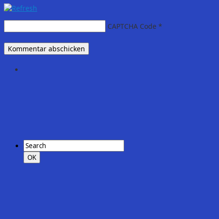
CAPTCHA Code
*