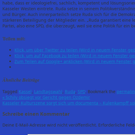
habe, dass er ideologiefrei, sachlich, kompetent und lösungsorie
Kasseler Westen eintrete. Ruda setze in seinem Politikverständn
und Bürger. Auch innerparteilich setze Ruda sich für die Demokr
stärkeren Beteiligung der Mitglieder ein. „Ruda garantiert eine
Partei, also eine SPD, die überzeugt, weil sie eine Politik für ein
Teilen mit:
Klick, um über Twitter zu teilen (Wird in neuem Fenster geö
Klick, um auf Facebook zu teilen (Wird in neuem Fenster ge
Zum Teilen auf Google+ anklicken (Wird in neuem Fenster g
Ähnliche Beiträge
Tagged
Kassel
,
Landtagswahl
,
Ruda
,
SPD
.
Bookmark the
permalin
«
Schily obsiegt vor Gericht gegen Özdemir
Kasseler Kulturszene sorgt sich um documenta – Kulenkampff sol
Schreibe einen Kommentar
Deine E-Mail-Adresse wird nicht veröffentlicht.
Erforderliche Feld