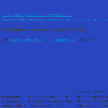
«
Schily obsiegt vor Gericht gegen Özdemir
Kasseler Kulturszene sorgt sich um documenta – Kulenkampff sol
SPD-Wehlheiden einstimmig für Ruda
By
neue-kasseler-zeitung
|
25. Oktober 2017
|
25. Oktober 2017
In der SPD-internen
Frankenberger als Wahlkreiskandidat für die Landtagswahl hat s
einstimmig für Armin Ruda ausgesprochen. „Das ist ein starker 
Vorsitzender Manfred Eckhardt.“ Entscheidend für das Votum de