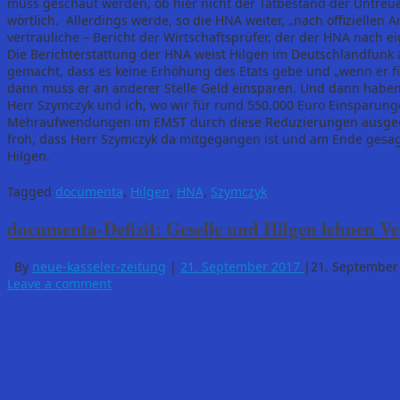
muss geschaut werden, ob hier nicht der Tatbestand der Untreue
wörtlich. Allerdings werde, so die HNA weiter, „nach offiziellen 
vertrauliche – Bericht der Wirtschaftsprüfer, der der HNA nach e
Die Berichterstattung der HNA weist Hilgen im Deutschlandfunk a
gemacht, dass es keine Erhöhung des Etats gebe und „wenn er f
dann muss er an anderer Stelle Geld einsparen. Und dann haben w
Herr Szymczyk und ich, wo wir für rund 550.000 Euro Einsparunge
Mehraufwendungen im EMST durch diese Reduzierungen ausgegl
froh, dass Herr Szymczyk da mitgegangen ist und am Ende gesagt
Hilgen.
Tagged
documenta
,
Hilgen
,
HNA
,
Szymczyk
documenta-Defizit: Geselle und Hilgen lehnen V
By
neue-kasseler-zeitung
|
21. September 2017
|
21. September
Leave a comment