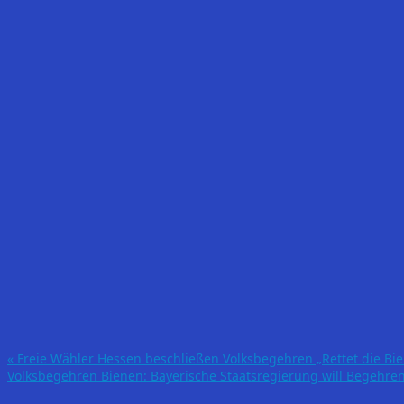
«
Freie Wähler Hessen beschließen Volksbegehren „Rettet die Bi
Volksbegehren Bienen: Bayerische Staatsregierung will Begeh