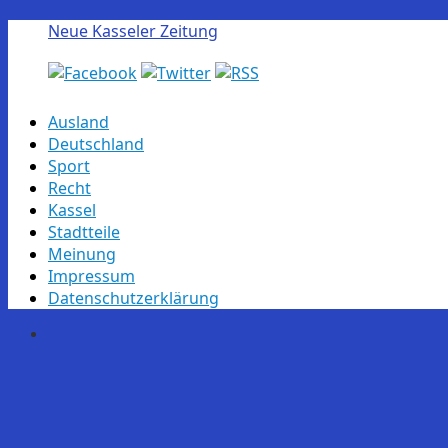
Neue Kasseler Zeitung
Skip
Ausland
to
Deutschland
content
Sport
Recht
Kassel
Stadtteile
Meinung
Impressum
Datenschutzerklärung