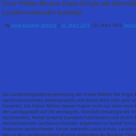
Freie Wähler Hessen: Engin Eroglu mit überwält
Landesvorsitzender bestätigt
By
neue-kasseler-zeitung
|
31. März 2019
|
31. März 2019
Deuts
Die Landesmitgliederversammlung der Freien Wähler hat Engin 
Landesvorsitzenden wiedergewählt und damit seine sehr gute un
honoriert. Die Freien Wähler Hessen haben nicht nur viele neue 
der Landtagswahl auf 3% verdoppeln. Ebenfalls bestätigte die V
Vorsitzender), Rainer Drephal (Landesschatzmeister) und Andre W
stellvertretender Landesvorsitzender angetreten ist Rudolf Sch
Ovationen verabschiedet. Fortan bekleidet Laura Schulz, Landesv
Neu in den Landesvorstand wurden außerdem als Beisitzer Thom