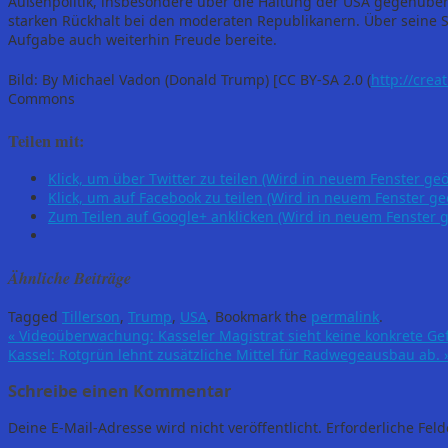
Außenpolitik, insbesondere über die Haltung der USA gegenüber
starken Rückhalt bei den moderaten Republikanern. Über seine S
Aufgabe auch weiterhin Freude bereite.
Bild: By Michael Vadon (Donald Trump) [CC BY-SA 2.0 (
http://crea
Commons
Teilen mit:
Klick, um über Twitter zu teilen (Wird in neuem Fenster geö
Klick, um auf Facebook zu teilen (Wird in neuem Fenster ge
Zum Teilen auf Google+ anklicken (Wird in neuem Fenster g
Ähnliche Beiträge
Tagged
Tillerson
,
Trump
,
USA
.
Bookmark the
permalink
.
«
Videoüberwachung: Kasseler Magistrat sieht keine konkrete Ge
Kassel: Rotgrün lehnt zusätzliche Mittel für Radwegeausbau ab.
Schreibe einen Kommentar
Deine E-Mail-Adresse wird nicht veröffentlicht.
Erforderliche Feld