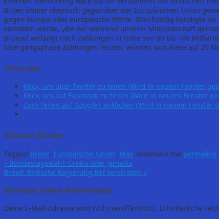
könnten. Gleichzeitig warb sie für Verständnis der britischen En
Briten immer skeptisch gegenüber der Europäischen Union gewes
gegen Europa oder europäische Werte. Gleichzeitig kündigte sie
einhalten werde, „die wir während unserer Mitgliedschaft gemach
Brüssel verlangt noch Zahlungen in Höhe von 60 bis 100 Milliar
Übergangsphase Zahlungen leisten, würden sich diese auf 20 Mil
Teilen mit:
Klick, um über Twitter zu teilen (Wird in neuem Fenster geö
Klick, um auf Facebook zu teilen (Wird in neuem Fenster ge
Zum Teilen auf Google+ anklicken (Wird in neuem Fenster g
Ähnliche Beiträge
Tagged
Brexit
,
Europäische Union
,
May
.
Bookmark the
permalink
.
«
Bundestagswahl: GroKo oder Jamaika
Brexit: Britische Regierung tief zerstritten
»
Schreibe einen Kommentar
Deine E-Mail-Adresse wird nicht veröffentlicht.
Erforderliche Feld