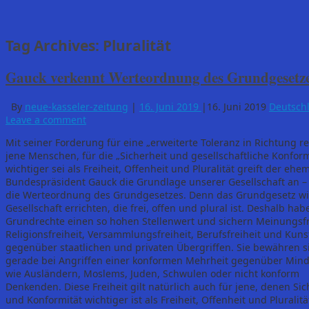
Tag Archives:
Pluralität
Gauck verkennt Werteordnung des Grundgesetz
By
neue-kasseler-zeitung
|
16. Juni 2019
|
16. Juni 2019
Deutsch
Leave a comment
Mit seiner Forderung für eine „erweiterte Toleranz in Richtung re
jene Menschen, für die „Sicherheit und gesellschaftliche Konform
wichtiger sei als Freiheit, Offenheit und Pluralität greift der ehe
Bundespräsident Gauck die Grundlage unserer Gesellschaft an –
die Werteordnung des Grundgesetzes. Denn das Grundgesetz wil
Gesellschaft errichten, die frei, offen und plural ist. Deshalb hab
Grundrechte einen so hohen Stellenwert und sichern Meinungsfr
Religionsfreiheit, Versammlungsfreiheit, Berufsfreiheit und Kunst
gegenüber staatlichen und privaten Übergriffen. Sie bewähren s
gerade bei Angriffen einer konformen Mehrheit gegenüber Mind
wie Ausländern, Moslems, Juden, Schwulen oder nicht konform
Denkenden. Diese Freiheit gilt natürlich auch für jene, denen Sic
und Konformität wichtiger ist als Freiheit, Offenheit und Pluralit