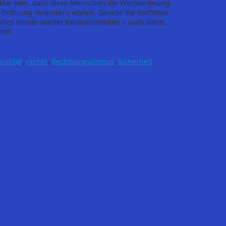
er klar sein, dass diese Menschen die Werteordnung
 Ordnung verändern wollen. Gerade die höchsten
dies immer wieder herauszustellen – auch dann,
eil.
uralität
,
rechts
,
Rechtspopulismus
,
Sicherheit