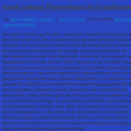
Gauck verkennt Werteordnung des Grundgesetz
By
neue-kasseler-zeitung
|
16. Juni 2019
|
16. Juni 2019
Deutsch
Leave a comment
Mit seiner Forderung für eine „erweiterte Toleranz in Richtung re
jene Menschen, für die „Sicherheit und gesellschaftliche Konform
wichtiger sei als Freiheit, Offenheit und Pluralität greift der ehe
Bundespräsident Gauck die Grundlage unserer Gesellschaft an –
die Werteordnung des Grundgesetzes. Denn das Grundgesetz wil
Gesellschaft errichten, die frei, offen und plural ist. Deshalb hab
Grundrechte einen so hohen Stellenwert und sichern Meinungsfr
Religionsfreiheit, Versammlungsfreiheit, Berufsfreiheit und Kunst
gegenüber staatlichen und privaten Übergriffen. Sie bewähren s
gerade bei Angriffen einer konformen Mehrheit gegenüber Mind
wie Ausländern, Moslems, Juden, Schwulen oder nicht konform
Denkenden. Diese Freiheit gilt natürlich auch für jene, denen Sic
und Konformität wichtiger ist als Freiheit, Offenheit und Pluralit
selbstverständlich erlaubt, dies offen zu vertreten. Es muss ab
des Grundgesetzes zu Gunsten einer autoritären und konformen
Repräsentanten unserer Demokratie dürfen nicht müde werden, 
wenn sie nicht mehr im Amt sind. Gauck macht genau das Gegent
Bild: Deutscher Bundestag / Achim Melde