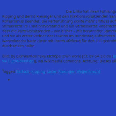
Die Linke hat ihren Führungs
Kipping und Bernd Riexinger und den Fraktionsvorsitzenden Sa
Kompromiss beendet. Die Parteiführung wollte mehr Einfluss auf 
Stimmrecht im Fraktionsvorstand und ein verbessertes Rederecht
dass die Parteivorsitzenden – wie bisher – mit beratender Stim
und sie als erster Redner der Fraktion im Bundestag aufzutreten 
Wagenknecht hatte zuvor mit ihrem Rückzug für den Fall gedroht,
durchsetzen sollte.
Bild: By Blömke/Kosinsky/Tschöpe (Own work) [CC BY-SA 3.0 de (
h
sa/3.0/de/deed.en
)], via Wikimedia Commons. Achtung: Dieses Bil
Tagged
Bartsch
,
Kipping
,
Linke
,
Riexinger
,
Wagenknecht