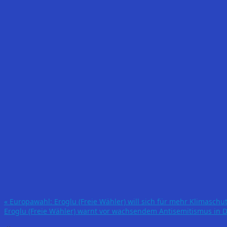
«
Europawahl: Eroglu (Freie Wähler) will sich für mehr Klimasch
Eroglu (Freie Wähler) warnt vor wachsendem Antisemitismus in