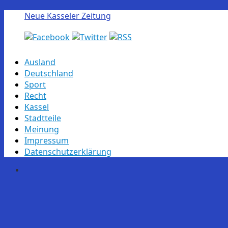
Neue Kasseler Zeitung
Skip
Ausland
to
Deutschland
content
Sport
Recht
Kassel
Stadtteile
Meinung
Impressum
Datenschutzerklärung