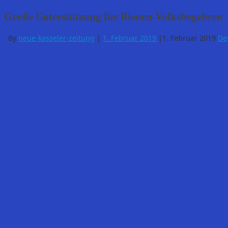
Große Unterstützung für Bienen-Volksbegehren
By
neue-kasseler-zeitung
|
1. Februar 2019
|
1. Februar 2019
De