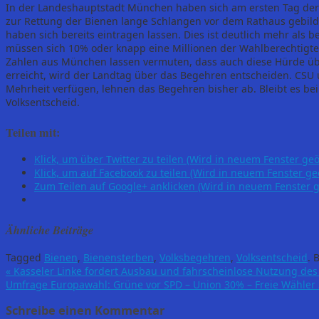
In der Landeshauptstadt München haben sich am ersten Tag der
zur Rettung der Bienen lange Schlangen vor dem Rathaus gebilde
haben sich bereits eintragen lassen. Dies ist deutlich mehr als 
müssen sich 10% oder knapp eine Millionen der Wahlberechtigten
Zahlen aus München lassen vermuten, dass auch diese Hürde übe
erreicht, wird der Landtag über das Begehren entscheiden. CSU 
Mehrheit verfügen, lehnen das Begehren bisher ab. Bleibt es b
Volksentscheid.
Teilen mit:
Klick, um über Twitter zu teilen (Wird in neuem Fenster geö
Klick, um auf Facebook zu teilen (Wird in neuem Fenster ge
Zum Teilen auf Google+ anklicken (Wird in neuem Fenster g
Ähnliche Beiträge
Tagged
Bienen
,
Bienensterben
,
Volksbegehren
,
Volksentscheid
.
B
«
Kasseler Linke fordert Ausbau und fahrscheinlose Nutzung de
Umfrage Europawahl: Grüne vor SPD – Union 30% – Freie Wähle
Schreibe einen Kommentar