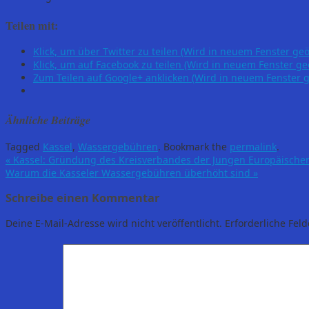
Teilen mit:
Klick, um über Twitter zu teilen (Wird in neuem Fenster geö
Klick, um auf Facebook zu teilen (Wird in neuem Fenster ge
Zum Teilen auf Google+ anklicken (Wird in neuem Fenster g
Ähnliche Beiträge
Tagged
Kassel
,
Wassergebühren
.
Bookmark the
permalink
.
«
Kassel: Gründung des Kreisverbandes der Jungen Europäischen 
Warum die Kasseler Wassergebühren überhöht sind
»
Schreibe einen Kommentar
Deine E-Mail-Adresse wird nicht veröffentlicht.
Erforderliche Feld