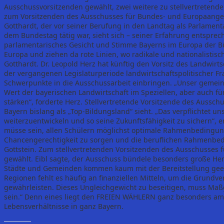
Ausschussvorsitzenden gewählt, zwei weitere zu stellvertretend
zum Vorsitzenden des Ausschusses für Bundes- und Europaange
Gotthardt, der vor seiner Berufung in den Landtag als Parlamen
dem Bundestag tätig war, sieht sich – seiner Erfahrung entsprech
parlamentarisches Gesicht und Stimme Bayerns im Europa der B
Europa und ziehen da rote Linien, wo radikale und nationalistisc
Gotthardt. Dr. Leopold Herz hat künftig den Vorsitz des Landwirt
der vergangenen Legislaturperiode landwirtschaftspolitischer Fr
Schwerpunkte in die Ausschussarbeit einbringen. „Unser gemein
Wert der bayerischen Landwirtschaft im Speziellen, aber auch fü
stärken“, forderte Herz. Stellvertretende Vorsitzende des Ausschu
Bayern bislang als „Top-Bildungsland“ sieht. „Das verpflichtet u
weiterzuentwickeln und so seine Zukunftsfähigkeit zu sichern“, e
müsse sein, allen Schülern möglichst optimale Rahmenbedingunge
Chancengerechtigkeit zu sorgen und die beruflichen Rahmenbed
Gottstein. Zum stellvertretenden Vorsitzenden des Ausschusses
gewählt. Eibl sagte, der Ausschuss bündele besonders große H
Städte und Gemeinden kommen kaum mit der Bereitstellung geeig
Regionen fehlt es häufig an finanziellen Mitteln, um die Grund
gewährleisten. Dieses Ungleichgewicht zu beseitigen, muss Ma
sein.“ Denn eines liegt den FREIEN WÄHLERN ganz besonders am 
Lebensverhältnisse in ganz Bayern.