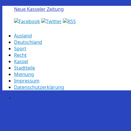
Neue Kasseler Zeitung
Skip
Ausland
to
Deutschland
content
Sport
Recht
Kassel
Stadtteile
Meinung
Impressum
Datenschutzerklärung