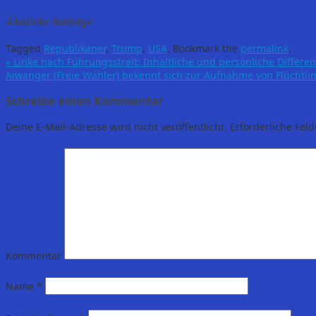
Ähnliche Beiträge
Tagged
Republikaner
,
Trump
,
USA
.
Bookmark the
permalink
.
«
Linke nach Führungsstreit: Inhaltliche und persönliche Differe
Aiwanger (Freie Wähler) bekennt sich zur Aufnahme von Flüchtl
Schreibe einen Kommentar
Deine E-Mail-Adresse wird nicht veröffentlicht.
Erforderliche Feld
Kommentar
Name
*