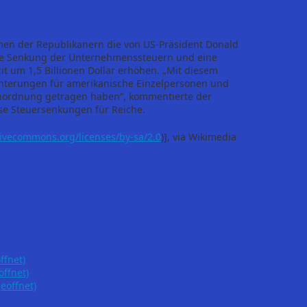
men der Republikanern die von US-Präsident Donald
sche Senkung der Unternehmenssteuern und eine
it um 1,5 Billionen Dollar erhöhen. „Mit diesem
chterungen für amerikanische Einzelpersonen und
benordnung getragen haben“, kommentierte der
se Steuersenkungen für Reiche.
tivecommons.org/licenses/by-sa/2.0
)], via Wikimedia
ffnet)
öffnet)
eöffnet)