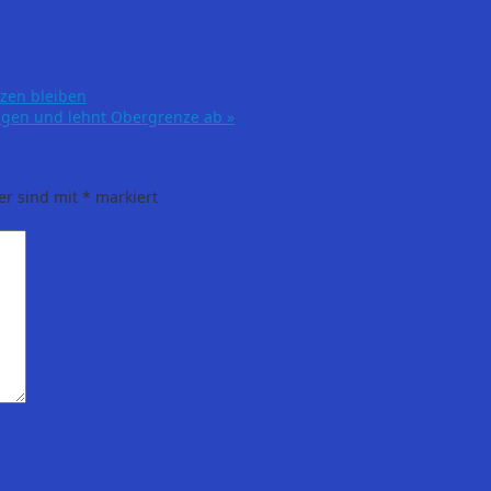
nzen bleiben
ingen und lehnt Obergrenze ab
»
er sind mit
*
markiert