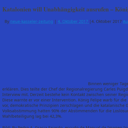
Katalonien will Unabhängigkeit ausrufen – König
By
neue-kasseler-zeitung
|
4. Oktober 2017
|
4. Oktober 2017
Au
Binnen weniger Tage
erklären. Dies teilte der Chef der Regionalregierung Carles Pu
Interview mit. Derzeit bestehe kein Kontakt zwischen seiner Re
Diese warnte er vor einer Intervention. König Felipe warb für di
vor, demokratische Prinzipien zerschlagen und die katalanische G
Volksabstimmung hatten 90% der Abstimmenden für die Loslösung
Wahlbeteiligung lag bei 42,3%.
Bild: By Pedro A. Gracia Fajardo, escudo de Manual de Imagen Ins