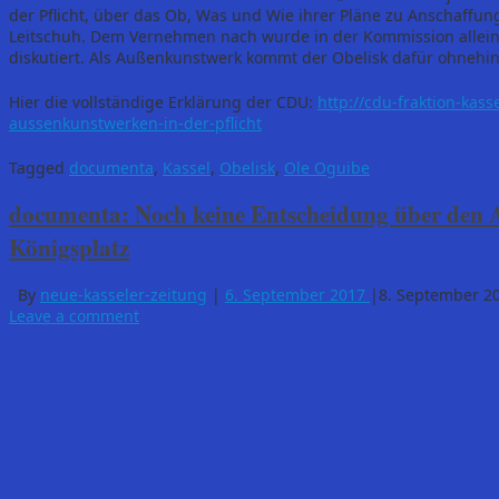
der Pflicht, über das Ob, Was und Wie ihrer Pläne zu Anschaffu
Leitschuh. Dem Vernehmen nach wurde in der Kommission allein 
diskutiert. Als Außenkunstwerk kommt der Obelisk dafür ohnehin 
Hier die vollständige Erklärung der CDU:
http://cdu-fraktion-kas
aussenkunstwerken-in-der-pflicht
Tagged
documenta
,
Kassel
,
Obelisk
,
Ole Oguibe
documenta: Noch keine Entscheidung über den 
Königsplatz
By
neue-kasseler-zeitung
|
6. September 2017
|
8. September 2
Leave a comment