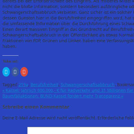
bereits bei der Erforderlichkeit des Eingriffs. Als milderes Mit
nicht die bloße Information, sondern besonders aufdringliche 
Schwangerschaftsabbruch verbieten. Ganz sicher ist ein solcher 
dessen Gunsten hier in die Berufsfreiheit eingegriffen wird, hat
die umfassende Information über die Durchführung eines Schwa
Einen derart massiven Eingriff in das Grundrecht auf Berufsfrei
Schwangerschaftsabbruch in der Öffentlichkeit als etwas Normales
Fraktionen von FDP, Grünen und Linken haben eine Verfassungskl
haben.
Teilen mit:
Klick,
Klick,
Zum
um
um
Teilen
über
auf
auf
Twitter
Facebook
Google+
Tagged
219a
,
Berufsfreiheit
,
Schwangerschaftsabbruch
.
Bookmar
zu
zu
anklicken
teilen
teilen
(Wird
«
Kassel: Jährlich 600.000,- € für Radverkehr und 31 Millionen f
(Wird
(Wird
in
Baumfällaktionen: BUND-Kassel fordert mehr Transparenz
»
in
in
neuem
neuem
neuem
Fenster
Fenster
Fenster
geöffnet)
Schreibe einen Kommentar
geöffnet)
geöffnet)
Deine E-Mail-Adresse wird nicht veröffentlicht.
Erforderliche Feld