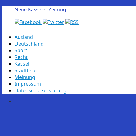
Neue Kasseler Zeitung
Skip
Ausland
to
Deutschland
content
Sport
Recht
Kassel
Stadtteile
Meinung
Impressum
Datenschutzerklärung