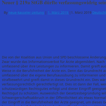
Neuer § 219a StGB dürfte verfassungswidrig sei
By
neue-kasseler-zeitung
|
1. März 2019
|
1. März 2019
Deutsch
Die von der Koalition aus Union und SPD beschlossene Änderung 
Zwar wurde das Informationsverbot für Ärzte abgemildert. Nach w
umfassend über ihre Leistungen zu informieren. Damit greift auc
Weise in die Berufsfreiheit der Ärzte ein. Denn das Grundrecht a
umfassend über die eigene Berufsausübung zu informieren und fü
strafbewehrt und greift damit in dieses Grundrecht ein. Dies wär
verfassungsrechtlich gerechtfertigt ist. Dies ist dann der Fall, 
schutzwürdigen Rechtsgutes erfolgt und dieser Eingriff geeignet
Rechtsgut zu schützen. Ausweislich der Gesetzesbegründung will
Schwangerschaftsabbruch in der Öffentlichkeit als etwas Normale
der Eingriff in die Berufsfreiheit der Ärzte geeignet, um dieses 