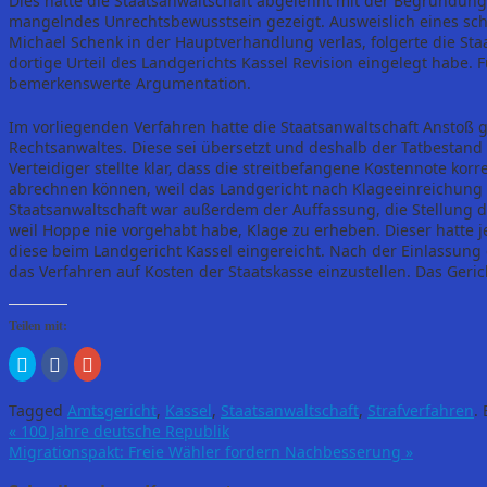
Dies hatte die Staatsanwaltschaft abgelehnt mit der Begründun
mangelndes Unrechtsbewusstsein gezeigt. Ausweislich eines schr
Michael Schenk in der Hauptverhandlung verlas, folgerte die Sta
dortige Urteil des Landgerichts Kassel Revision eingelegt habe. F
bemerkenswerte Argumentation.
Im vorliegenden Verfahren hatte die Staatsanwaltschaft Ansto
Rechtsanwaltes. Diese sei übersetzt und deshalb der Tatbestan
Verteidiger stellte klar, dass die streitbefangene Kostennote ko
abrechnen können, weil das Landgericht nach Klageeinreichung e
Staatsanwaltschaft war außerdem der Auffassung, die Stellung de
weil Hoppe nie vorgehabt habe, Klage zu erheben. Dieser hatte j
diese beim Landgericht Kassel eingereicht. Nach der Einlassung 
das Verfahren auf Kosten der Staatskasse einzustellen. Das Geric
Teilen mit:
Klick,
Klick,
Zum
um
um
Teilen
über
auf
auf
Twitter
Facebook
Google+
Tagged
Amtsgericht
,
Kassel
,
Staatsanwaltschaft
,
Strafverfahren
.
zu
zu
anklicken
teilen
teilen
(Wird
«
100 Jahre deutsche Republik
(Wird
(Wird
in
Migrationspakt: Freie Wähler fordern Nachbesserung
»
in
in
neuem
neuem
neuem
Fenster
Fenster
Fenster
geöffnet)