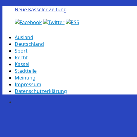
Neue Kasseler Zeitung
Skip
Ausland
to
Deutschland
content
Sport
Recht
Kassel
Stadtteile
Meinung
Impressum
Datenschutzerklärung