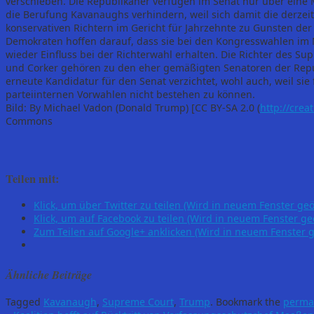
verschieben. Die Republikaner verfügen im Senat nur über eine
die Berufung Kavanaughs verhindern, weil sich damit die derzeit
konservativen Richtern im Gericht für Jahrzehnte zu Gunsten der
Demokraten hoffen darauf, dass sie bei den Kongresswahlen im
wieder Einfluss bei der Richterwahl erhalten. Die Richter des S
und Corker gehören zu den eher gemäßigten Senatoren der Repub
erneute Kandidatur für den Senat verzichtet, wohl auch, weil si
parteiinternen Vorwahlen nicht bestehen zu können.
Bild: By Michael Vadon (Donald Trump) [CC BY-SA 2.0 (
http://crea
Commons
Teilen mit:
Klick, um über Twitter zu teilen (Wird in neuem Fenster geö
Klick, um auf Facebook zu teilen (Wird in neuem Fenster ge
Zum Teilen auf Google+ anklicken (Wird in neuem Fenster g
Ähnliche Beiträge
Tagged
Kavanaugh
,
Supreme Court
,
Trump
.
Bookmark the
perma