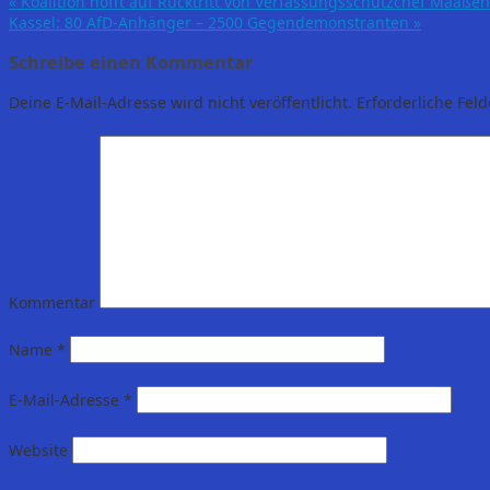
«
Koalition hofft auf Rücktritt von Verfassungsschutzchef Maaßen
Kassel: 80 AfD-Anhänger – 2500 Gegendemonstranten
»
Schreibe einen Kommentar
Deine E-Mail-Adresse wird nicht veröffentlicht.
Erforderliche Feld
Kommentar
Name
*
E-Mail-Adresse
*
Website