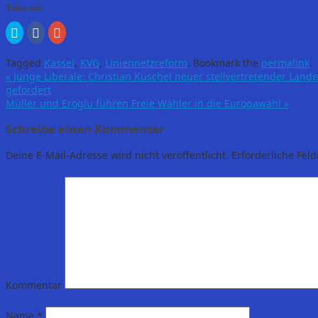
Teilen mit:
Klick,
Klick,
Zum
um
um
Teilen
über
auf
auf
Twitter
Facebook
Google+
Tagged
Kassel
,
KVG
,
Liniennetzreform
.
Bookmark the
permalink
.
zu
zu
anklicken
teilen
teilen
(Wird
«
Junge Liberale: Christian Kuschel neuer stellvertretender Lan
(Wird
(Wird
in
gefordert
in
in
neuem
neuem
neuem
Fenster
Müller und Eroglu führen Freie Wähler in die Europawahl
»
Fenster
Fenster
geöffnet)
geöffnet)
geöffnet)
Schreibe einen Kommentar
Deine E-Mail-Adresse wird nicht veröffentlicht.
Erforderliche Feld
Kommentar
Name
*